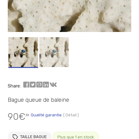
Share:
Bague queue de baleine
90
€
Qualité garantie
[ Détail ]
TAILLE BAGUE
Plus que 1 en stock