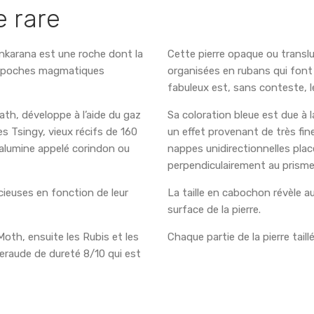
e rare
Ankarana est une roche dont la
Cette pierre opaque ou translu
des poches magmatiques
organisées en rubans qui font l’
fabuleux est, sans conteste, le
ath, développe à l’aide du gaz
Sa coloration bleue est due à 
s Tsingy, vieux récifs de 160
un effet provenant de très fin
d’alumine appelé corindon ou
nappes unidirectionnelles placé
perpendiculairement au prisme,
écieuses en fonction de leur
La taille en cabochon révèle au
surface de la pierre.
Moth, ensuite les Rubis et les
Chaque partie de la pierre tail
meraude de dureté 8/10 qui est