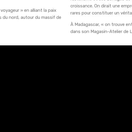
SE CONNECTER
SE SOUVENIR DE MOI
croissance. On dirait une empre
 voyageur » en alliant la paix
rares pour constituer un vérit
Mot de passe perdu ?
es du nord, autour du massif de
À Madagascar, « on trouve entr
dans son Magasin-Atelier de La