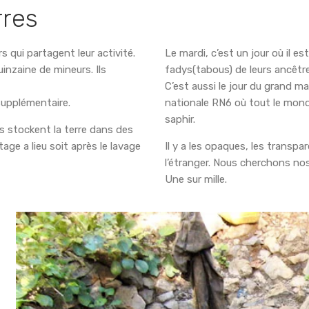
rres
 qui partagent leur activité.
Le mardi, c’est un jour où il es
inzaine de mineurs. Ils
fadys(tabous) de leurs ancêtr
C’est aussi le jour du grand m
 supplémentaire.
nationale RN6 où tout le monde 
saphir.
urs stockent la terre dans des
age a lieu soit après le lavage
Il y a les opaques, les transpa
l’étranger. Nous cherchons nos
Une sur mille.