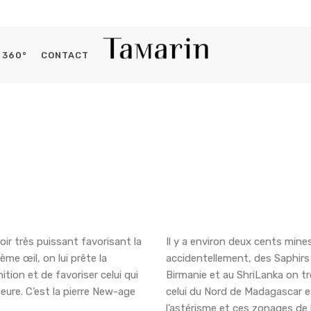
360°
CONTACT
Histoires du capitaine
Se connecter
OBLIGATOIRE
IDENTIFIANT OU E-MAIL
*
OBLIGATOIRE
MOT DE PASSE
*
oir très puissant favorisant la
Il y a environ deux cents mine
ème œil, on lui prête la
accidentellement, des Saphirs
ition et de favoriser celui qui
Birmanie et au ShriLanka on tr
rieure. C’est la pierre New-age
celui du Nord de Madagascar es
l’astérisme et ces zonages de