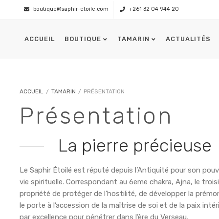
boutique@saphir-etoile.com
+261 32 04 944 20
ACCUEIL
BOUTIQUE
TAMARIN
ACTUALITÉS
Présentation
L’équipage
ACCUEIL
/
TAMARIN
/
PRÉSENTATION
Présentation
La pierre précieuse
Le Saphir Étoilé est réputé depuis l’Antiquité pour son pouv
vie spirituelle. Correspondant au 6eme chakra, Ajna, le troisi
propriété de protéger de l’hostilité, de développer la prémon
le porte à l’accession de la maîtrise de soi et de la paix inté
par excellence pour pénétrer dans l’ère du Verseau.