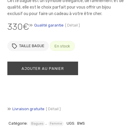
Cette bague est un symbole d’élégance, de raffinement et de
qualité, elle est le choix parfait pour vous offrir un bijou
exclusif ou pour faire un cadeau à votre être cher.
330
€
Qualité garantie
[ Détail ]
TAILLE BAGUE
En stock
AJOUTER AU PANIER
Livraison gratuite
[ Détail ]
Catégorie:
,
UGS:
BWS
Bagues
Femme