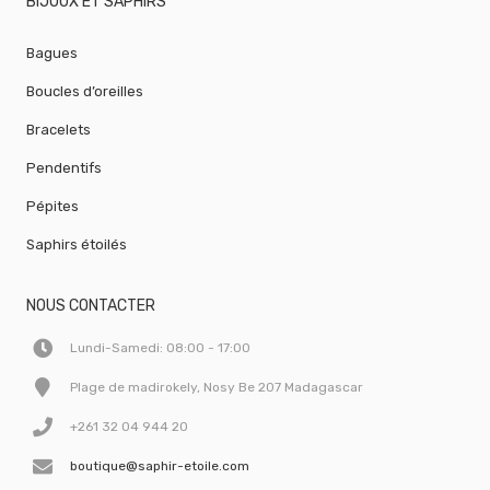
BIJOUX ET SAPHIRS
Bagues
Boucles d’oreilles
Bracelets
Pendentifs
Pépites
Saphirs étoilés
NOUS CONTACTER
Lundi-Samedi: 08:00 - 17:00
Plage de madirokely, Nosy Be 207 Madagascar
+261 32 04 944 20
boutique@saphir-etoile.com