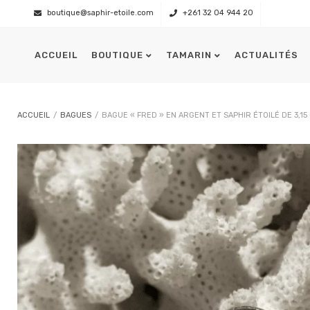
boutique@saphir-etoile.com
+261 32 04 944 20
ACCUEIL
BOUTIQUE
TAMARIN
ACTUALITÉS
Présentation
L’équipage
ACCUEIL
/
BAGUES
/
BAGUE « FRED » EN ARGENT ET SAPHIR ÉTOILÉ DE 3,15