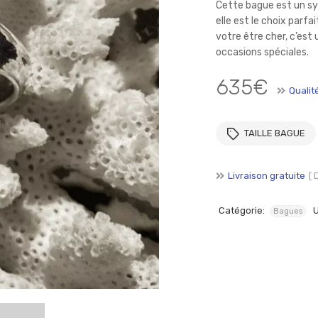
SE CONNECTER
SE SOUVENIR DE MOI
Cette bague est un sy
elle est le choix parf
Mot de passe perdu ?
votre être cher, c’est 
occasions spéciales.
635
€
Qualit
TAILLE BAGUE
Livraison gratuite
[ 
Catégorie:
Bagues