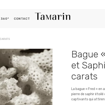
360°
CONTACT
Histoires du capitaine
 CARATS
Se connecter
Bague «
OBLIGATOIRE
IDENTIFIANT OU E-MAIL
*
et Saphi
carats
OBLIGATOIRE
MOT DE PASSE
*
La bague « Fred » en 
pierre de saphir étoilé
captivants qui attiren