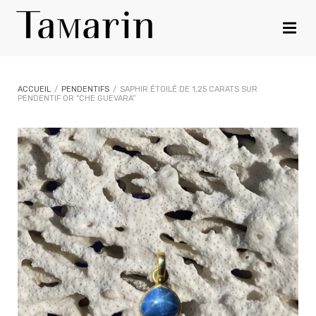
ACCUEIL
/
PENDENTIFS
/
SAPHIR ÉTOILÉ DE 1,25 CARATS SUR
PENDENTIF OR “CHE GUEVARA”