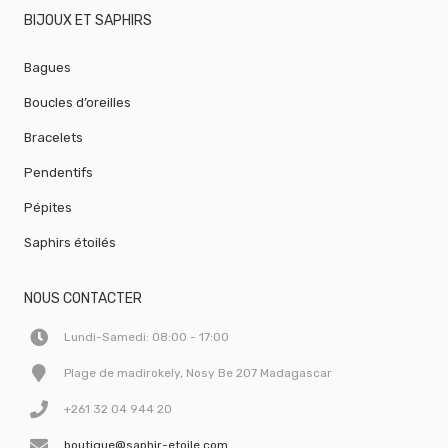
BIJOUX ET SAPHIRS
Bagues
Boucles d’oreilles
Bracelets
Pendentifs
Pépites
Saphirs étoilés
NOUS CONTACTER
Lundi-Samedi: 08:00 - 17:00
Plage de madirokely, Nosy Be 207 Madagascar
+261 32 04 944 20
boutique@saphir-etoile.com