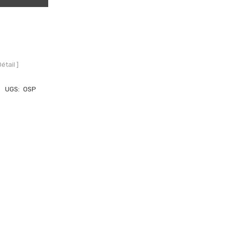
Détail ]
UGS:
OSP