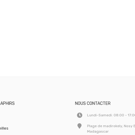
SAPHIRS
NOUS CONTACTER
Lundi-Samedi: 08:00 - 17:
Plage de madirokely, Nosy 
illes
Madagascar