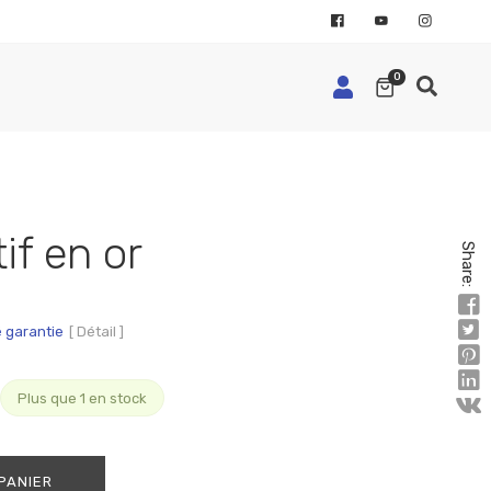
0
if en or
Share:
é garantie
[ Détail ]
Plus que 1 en stock
PANIER