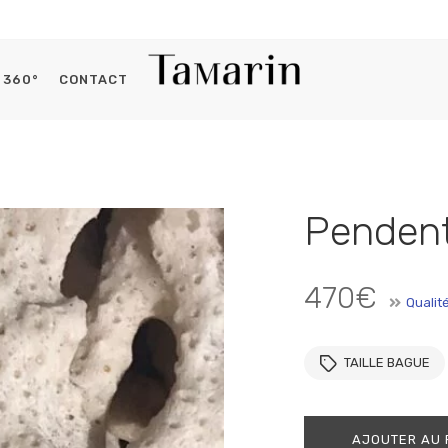
360°
CONTACT
Histoires du capitaine
Se connecter
Pendent
OBLIGATOIRE
IDENTIFIANT OU E-MAIL
*
470
€
Qualit
OBLIGATOIRE
MOT DE PASSE
*
TAILLE BAGUE
AJOUTER AU 