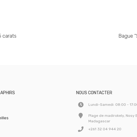
5 carats
Bague “S
SAPHIRS
NOUS CONTACTER
Lundi-Samedi: 08:00 - 17:
Plage de madirokely, Nosy 
illes
Madagascar
+261 32 04 944 20