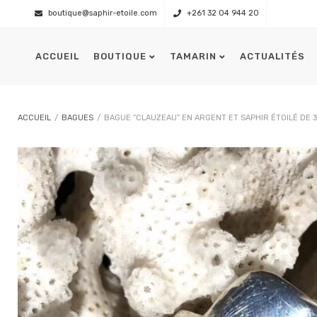
boutique@saphir-etoile.com
+261 32 04 944 20
ACCUEIL
BOUTIQUE
TAMARIN
ACTUALITÉS
Présentation
L’équipage
ACCUEIL
/
BAGUES
/
BAGUE “CLAUZEAU” EN ARGENT ET SAPHIR ÉTOILÉ DE 