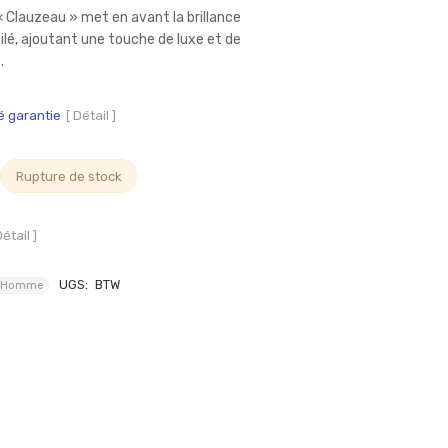
« Clauzeau » met en avant la brillance
oilé, ajoutant une touche de luxe et de
.
é garantie
[ Détail ]
Rupture de stock
Détail ]
UGS:
BTW
Homme