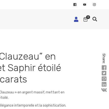
0
Clauzeau” en
Share:
t Saphir étoilé
 carats
Clauzeau » en argent massif, mettant en
toilé.
élégance intemporelle et la sophistication.