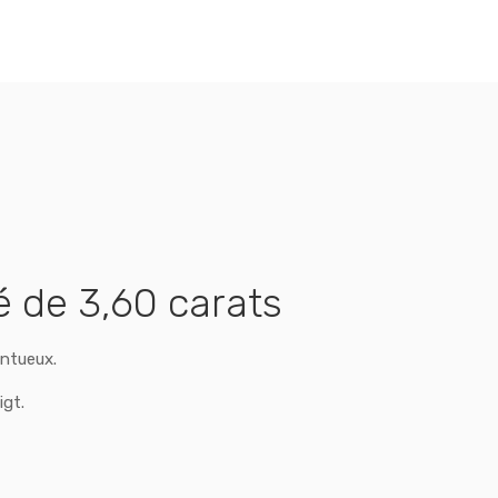
é de 3,60 carats
entueux.
igt.