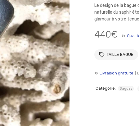
SE CONNECTER
SE SOUVENIR DE MOI
Le design de la bague 
naturelle du saphir ét
Mot de passe perdu ?
glamour à votre tenue
440
€
Qualit
TAILLE BAGUE
Livraison gratuite
[ 
Catégorie:
,
Bagues