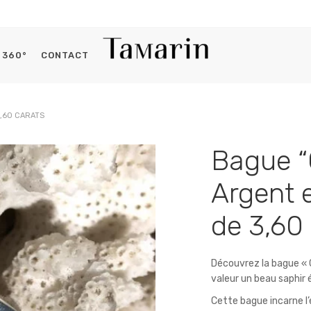
360°
CONTACT
Histoires du capitaine
3,60 CARATS
Se connecter
Bague “
OBLIGATOIRE
IDENTIFIANT OU E-MAIL
*
Argent e
de 3,60
OBLIGATOIRE
MOT DE PASSE
*
Découvrez la bague « 
valeur un beau saphir é
Cette bague incarne l’