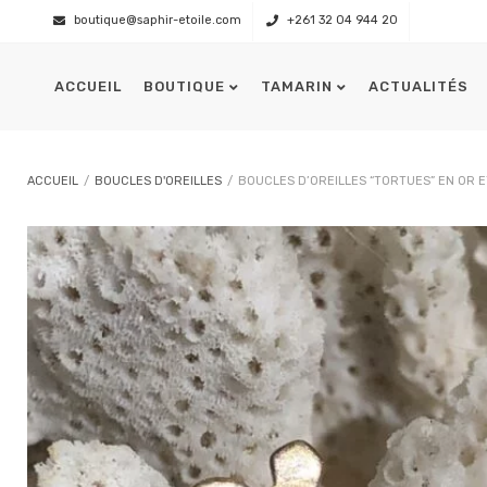
boutique@saphir-etoile.com
+261 32 04 944 20
ACCUEIL
BOUTIQUE
TAMARIN
ACTUALITÉS
Présentation
L’équipage
ACCUEIL
/
BOUCLES D'OREILLES
/
BOUCLES D’OREILLES “TORTUES” EN OR E