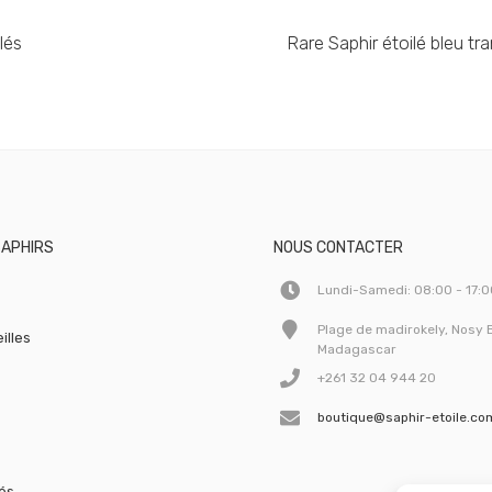
lés
Rare Saphir étoilé bleu tr
SAPHIRS
NOUS CONTACTER
Lundi-Samedi: 08:00 - 17:
Plage de madirokely, Nosy 
illes
Madagascar
+261 32 04 944 20
boutique@saphir-etoile.co
lés