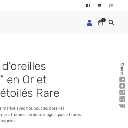
0
d’oreilles
Share:
” en Or et
étoilés Rare
 marine avec nos boucles d’oreilles
 massif, ornées de deux magnifiques et rares
anslucide.