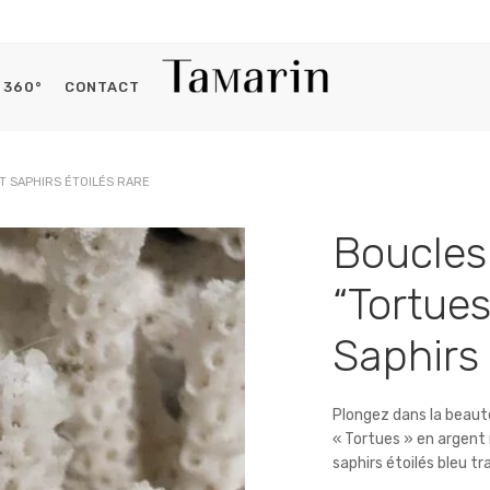
360°
CONTACT
Histoires du capitaine
T SAPHIRS ÉTOILÉS RARE
Se connecter
Boucles 
OBLIGATOIRE
IDENTIFIANT OU E-MAIL
*
“Tortues
Saphirs 
OBLIGATOIRE
MOT DE PASSE
*
Plongez dans la beauté
« Tortues » en argent
saphirs étoilés bleu tr