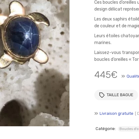
SE CONNECTER
SE SOUVENIR DE MOI
Ces boucles d’oreilles 
design délicat représ
Mot de passe perdu ?
Les deux saphirs étoil
de couleur et de magie 
Leurs étoiles chatoya
marines.
Laissez-vous transport
boucles d’oreilles « To
445
€
Qualit
TAILLE BAGUE
Livraison gratuite
[ 
Catégorie:
Boucles d'or