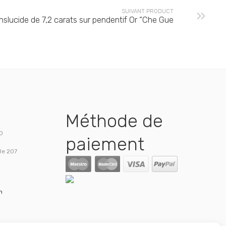
SUIVANT PRODUCT
anslucide de 7,2 carats sur pendentif Or “Che Gue
Méthode de
00
paiement
Be 207
m