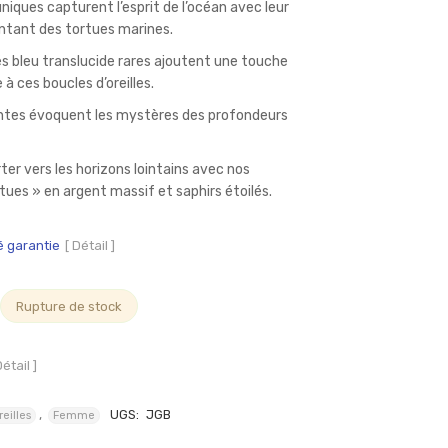
uniques capturent l’esprit de l’océan avec leur
entant des tortues marines.
és bleu translucide rares ajoutent une touche
à ces boucles d’oreilles.
ntes évoquent les mystères des profondeurs
er vers les horizons lointains avec nos
rtues » en argent massif et saphirs étoilés.
é garantie
[ Détail ]
Rupture de stock
Détail ]
,
UGS:
JGB
eilles
Femme