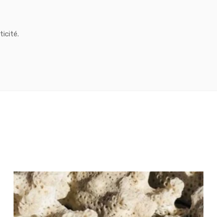
icité.