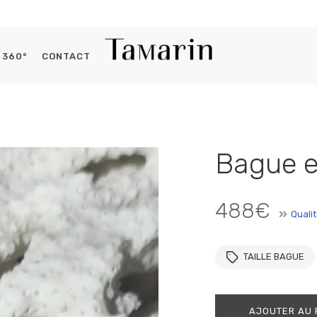
360°
CONTACT
Histoires du capitaine
Se connecter
Bague e
OBLIGATOIRE
IDENTIFIANT OU E-MAIL
*
488
€
Qualit
OBLIGATOIRE
MOT DE PASSE
*
TAILLE BAGUE
AJOUTER AU 