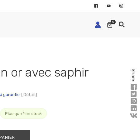
0
n or avec saphir
Share:
é garantie
[ Détail ]
Plus que 1 en stock
PANIER