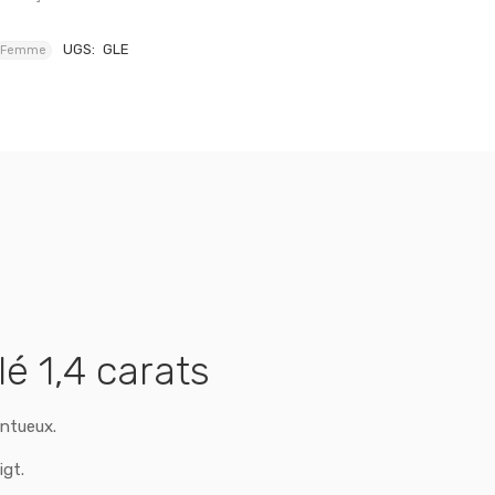
UGS:
GLE
Femme
é 1,4 carats
entueux.
igt.