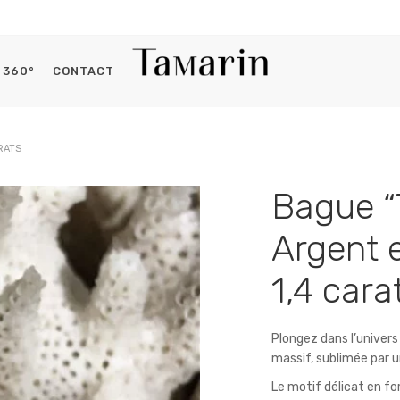
360°
CONTACT
Histoires du capitaine
RATS
Se connecter
Bague “
OBLIGATOIRE
IDENTIFIANT OU E-MAIL
*
Argent e
1,4 cara
OBLIGATOIRE
MOT DE PASSE
*
Plongez dans l’univers
massif, sublimée par un
Le motif délicat en f