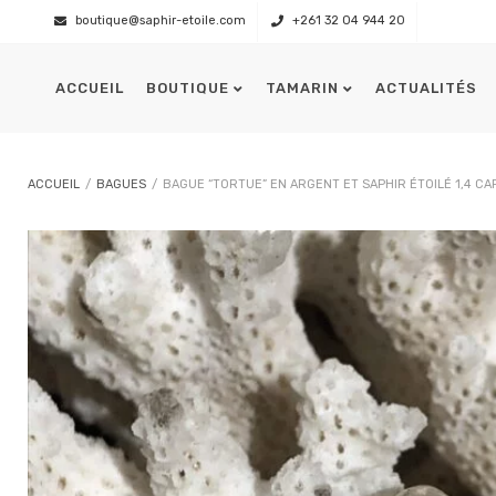
boutique@saphir-etoile.com
+261 32 04 944 20
ACCUEIL
BOUTIQUE
TAMARIN
ACTUALITÉS
Présentation
L’équipage
ACCUEIL
/
BAGUES
/
BAGUE “TORTUE” EN ARGENT ET SAPHIR ÉTOILÉ 1,4 CA