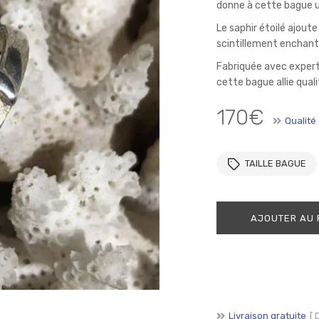
SE CONNECTER
SE SOUVENIR DE MOI
donne à cette bague u
Le saphir étoilé ajou
Mot de passe perdu ?
scintillement enchant
Fabriquée avec experti
cette bague allie quali
170
€
Qualité
TAILLE BAGUE
AJOUTER AU 
Livraison gratuite
[ 