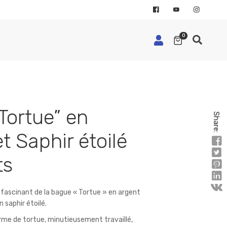
0
Tortue” en
Share:
t Saphir étoilé
ts
 fascinant de la bague « Tortue » en argent
 saphir étoilé.
orme de tortue, minutieusement travaillé,