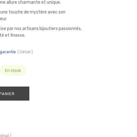
ne allure charmante et unique.
te une touche de mystère avec son
eur.
se par nos artisans bijoutiers passionnés,
té et finesse.
 garantie
[ Détail ]
En stock
PANIER
Détail ]