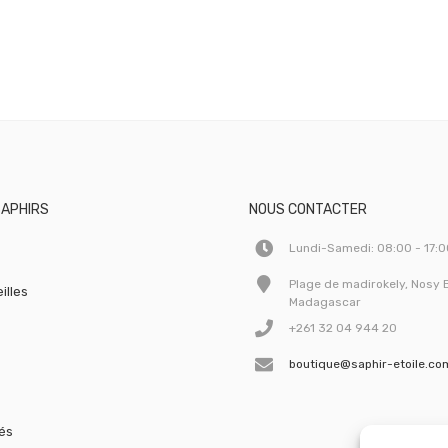
SAPHIRS
NOUS CONTACTER
Lundi-Samedi: 08:00 - 17:
Plage de madirokely, Nosy 
illes
Madagascar
+261 32 04 944 20
boutique@saphir-etoile.co
lés