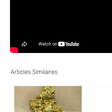
Articles Similaires
Les pépites de Daraina