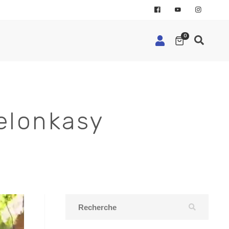
0
Velonkasy