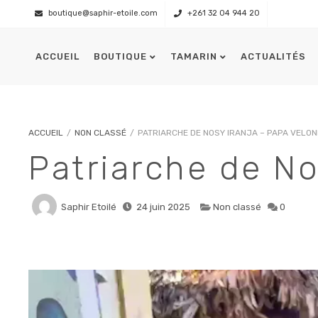
boutique@saphir-etoile.com
+261 32 04 944 20
ACCUEIL
BOUTIQUE
TAMARIN
ACTUALITÉS
Présentation
L’équipage
ACCUEIL
/
NON CLASSÉ
/
PATRIARCHE DE NOSY IRANJA – PAPA VELO
Patriarche de No
Saphir Etoilé
24 juin 2025
Non classé
0