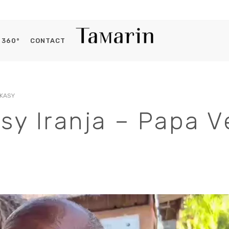
360°
CONTACT
Histoires du capitaine
Se connecter
NKASY
sy Iranja – Papa 
OBLIGATOIRE
IDENTIFIANT OU E-MAIL
*
OBLIGATOIRE
MOT DE PASSE
*